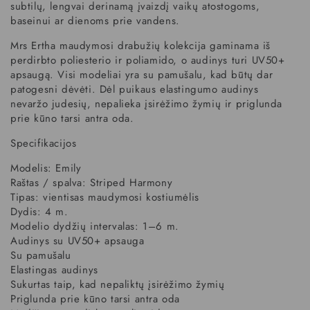
subtilų, lengvai derinamą įvaizdį vaikų atostogoms,
baseinui ar dienoms prie vandens.
Mrs Ertha maudymosi drabužių kolekcija gaminama iš
perdirbto poliesterio ir poliamido, o audinys turi UV50+
apsaugą. Visi modeliai yra su pamušalu, kad būtų dar
patogesni dėvėti. Dėl puikaus elastingumo audinys
nevaržo judesių, nepalieka įsirėžimo žymių ir priglunda
prie kūno tarsi antra oda.
Specifikacijos
Modelis: Emily
Raštas / spalva: Striped Harmony
Tipas: vientisas maudymosi kostiumėlis
Dydis: 4 m.
Modelio dydžių intervalas: 1–6 m.
Audinys su UV50+ apsauga
Su pamušalu
Elastingas audinys
Sukurtas taip, kad nepaliktų įsirėžimo žymių
Priglunda prie kūno tarsi antra oda