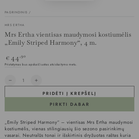
PAGRINDINIS
/
MRS ERTHA
Mrs Ertha vientisas maudymosi kostiumėlis
„Emily Striped Harmony“, 4 m.
Įprasta
44
,90
€
kaina
Pristatymas
bus apskaičiuotas atsiskaitymo metu.
Kiekis
PRIDĖTI Į KREPŠELĮ
PIRKTI DABAR
„Emily Striped Harmony“ – vientisas Mrs Ertha maudymosi
kostiumėlis, vienas stilingiausių šio sezono pasirinkimų
vasarai. Neutralūs tonai ir išskirtinis dryžuotas raštas kuria