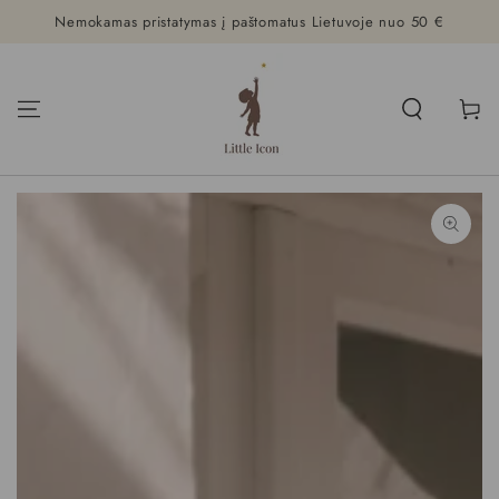
Nemokamas pristatymas į paštomatus Lietuvoje nuo 50 €
PRALEISTI
Krepšeli
PRALEISTI
INFORMACIJA