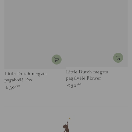
Little Dutch megzta
Little Dutch megzta
pagalvėlė Flower
pagalvėlė Fox
Įprasta
30
,00
Įprasta
€
30
,00
€
kaina
kaina