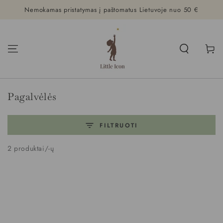
Nemokamas pristatymas į paštomatus Lietuvoje nuo 50 €
PRALEISTI
Krepšeli
Kolekcijos:
Pagalvėlės
FILTRUOTI
2 produktai/-ų