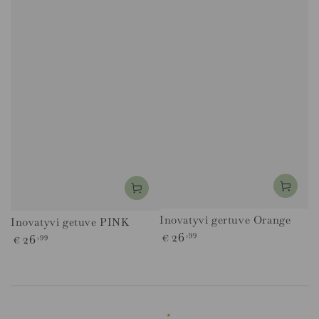
Inovatyvi gertuve Orange
Inovatyvi getuve PINK
Įprasta
26
,99
Įprasta
26
,99
€
€
kaina
kaina