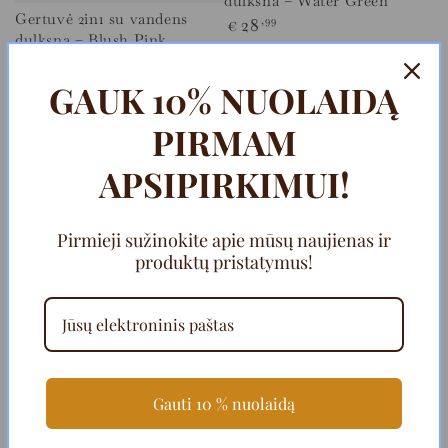
dulksna – Water Green
Gertuvė 2in1 su vandens
Įprasta
28
,99
€
dulksna – Blush Pink
kaina
Įprasta
28
,99
€
kaina
GAUK 10% NUOLAIDĄ
PIRMAM
APSIPIRKIMUI!
Pirmieji sužinokite apie mūsų naujienas ir
produktų pristatymus!
Gauti 10 % nuolaidą