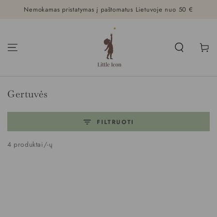
Nemokamas pristatymas į paštomatus Lietuvoje nuo 50 €
PRALEISTI
Krepšeli
Kolekcijos:
Gertuvės
FILTRUOTI
4 produktai/-ų