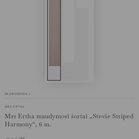
PAGRINDINIS
/
MRS ERTHA
Mrs Ertha maudymosi šortai „Stevie Striped
Harmony“, 6 m.
Įprasta
,90