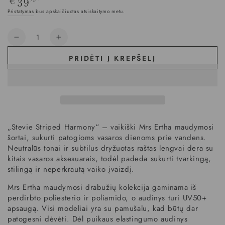
39
€
kaina
Pristatymas
bus apskaičiuotas atsiskaitymo metu.
Kiekis
PRIDĖTI Į KREPŠELĮ
„Stevie Striped Harmony“ – vaikiški Mrs Ertha maudymosi
šortai, sukurti patogioms vasaros dienoms prie vandens.
Neutralūs tonai ir subtilus dryžuotas raštas lengvai dera su
kitais vasaros aksesuarais, todėl padeda sukurti tvarkingą,
stilingą ir neperkrautą vaiko įvaizdį.
Mrs Ertha maudymosi drabužių kolekcija gaminama iš
perdirbto poliesterio ir poliamido, o audinys turi UV50+
apsaugą. Visi modeliai yra su pamušalu, kad būtų dar
patogesni dėvėti. Dėl puikaus elastingumo audinys