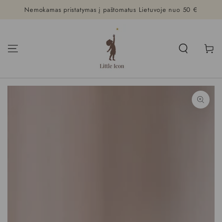
Nemokamas pristatymas į paštomatus Lietuvoje nuo 50 €
PRALEISTI
Krepšeli
PRALEISTI
INFORMACIJA